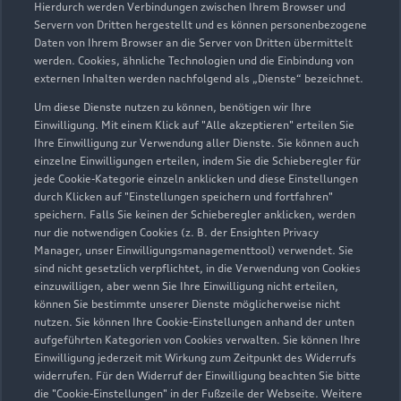
Hierdurch werden Verbindungen zwischen Ihrem Browser und
Servern von Dritten hergestellt und es können personenbezogene
Daten von Ihrem Browser an die Server von Dritten übermittelt
werden. Cookies, ähnliche Technologien und die Einbindung von
externen Inhalten werden nachfolgend als „Dienste“ bezeichnet.
Um diese Dienste nutzen zu können, benötigen wir Ihre
Einwilligung. Mit einem Klick auf "Alle akzeptieren" erteilen Sie
Ihre Einwilligung zur Verwendung aller Dienste. Sie können auch
Audi Pflegemitteltasche
einzelne Einwilligungen erteilen, indem Sie die Schieberegler für
jede Cookie-Kategorie einzeln anklicken und diese Einstellungen
Sommer
durch Klicken auf "Einstellungen speichern und fortfahren"
speichern. Falls Sie keinen der Schieberegler anklicken, werden
Damit Ihr Audi auch im Sommer glänzt: die
nur die notwendigen Cookies (z. B. der Ensighten Privacy
passende Pflege in einer Tasche.
Manager, unser Einwilligungsmanagementtool) verwendet. Sie
sind nicht gesetzlich verpflichtet, in die Verwendung von Cookies
Zur Audi Shopping World
einzuwilligen, aber wenn Sie Ihre Einwilligung nicht erteilen,
können Sie bestimmte unserer Dienste möglicherweise nicht
nutzen. Sie können Ihre Cookie-Einstellungen anhand der unten
aufgeführten Kategorien von Cookies verwalten. Sie können Ihre
Einwilligung jederzeit mit Wirkung zum Zeitpunkt des Widerrufs
widerrufen. Für den Widerruf der Einwilligung beachten Sie bitte
die "Cookie-Einstellungen" in der Fußzeile der Webseite. Weitere